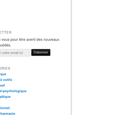
ETTER
-vous pour être averti des nouveaux
publiés.
ORIES
ique
 à outils
tuel
al-psychologique
gétique
ionnel
pharmacie