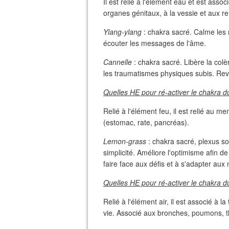
Il est relié à l'élément eau et est associé
organes génitaux, à la vessie et aux re
Ylang-ylang
: chakra sacré. Calme les 
écouter les messages de l'âme.
Cannelle
: chakra sacré. Libère la col
les traumatismes physiques subis. Revi
Quelles HE pour ré-activer le chakra du
Relié à l'élément feu, il est relié au me
(estomac, rate, pancréas).
Lemon-grass
: chakra sacré, plexus so
simplicité. Améliore l'optimisme afin de 
faire face aux défis et à s'adapter aux 
Quelles HE pour ré-activer le chakra d
Relié à l'élément air, il est associé à la
vie. Associé aux bronches, poumons, 