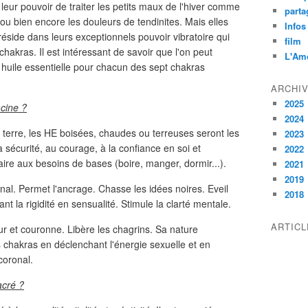
 leur pouvoir de traiter les petits maux de l'hiver comme
parta
ou bien encore les douleurs de tendinites. Mais elles
Infos
 réside dans leurs exceptionnels pouvoir vibratoire qui
film
chakras. Il est intéressant de savoir que l'on peut
L'Am
huile essentielle pour chacun des sept chakras
ARCHI
2025
acine ?
2024
t terre, les HE boisées, chaudes ou terreuses seront les
2023
a sécurité, au courage, à la confiance en soi et
2022
faire aux besoins de bases (boire, manger, dormir...).
2021
2019
nal. Permet l'ancrage. Chasse les idées noires. Eveil
2018
t la rigidité en sensualité. Stimule la clarté mentale.
ARTIC
ur et couronne. Libère les chagrins. Sa nature
 chakras en déclenchant l'énergie sexuelle et en
coronal.
acré ?