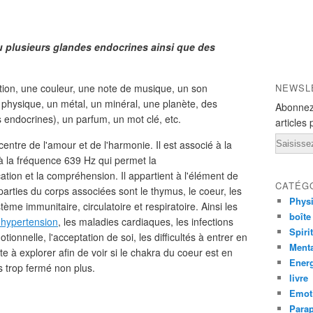
 plusieurs glandes endocrines ainsi que des
tion, une couleur, une note de musique, un son
NEWSL
physique, un métal, un minéral, une planète, des
Abonnez
s endocrines), un parfum, un mot clé, etc.
articles 
Email
entre de l'amour et de l'harmonie. Il est associé à la
e à la fréquence 639 Hz qui permet la
ation et la compréhension. Il appartient à l'élément de
CATÉG
 parties du corps associées sont le thymus, le coeur, les
Phys
ème immunitaire, circulatoire et respiratoire. Ainsi les
boîte
-hypertension
, les maladies cardiaques, les infections
Spiri
otionnelle, l'acceptation de soi, les difficultés à entrer en
Ment
ste à explorer afin de voir si le chakra du coeur est en
Ener
as trop fermé non plus.
livre
Emot
Para