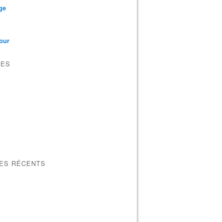
ge
our
VES
LES RÉCENTS