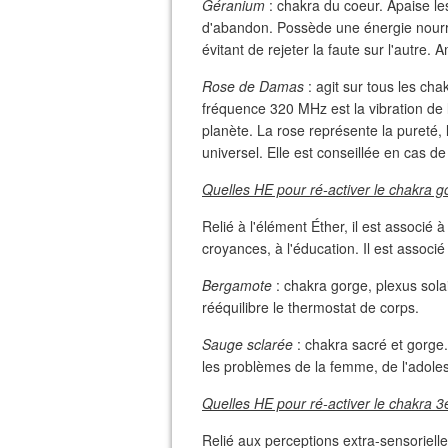
Géranium
: chakra du coeur. Apaise le
d'abandon. Possède une énergie nourri
évitant de rejeter la faute sur l'autre. 
Rose de Damas
: agit sur tous les cha
fréquence 320 MHz est la vibration de l'
planète. La rose représente la pureté, l
universel. Elle est conseillée en cas d
Quelles HE pour ré-activer le chakra g
Relié à l'élément Éther, il est associé 
croyances, à l'éducation. Il est associé 
Bergamote
: chakra gorge, plexus solai
rééquilibre le thermostat de corps.
Sauge sclarée
: chakra sacré et gorge
les problèmes de la femme, de l'adol
Quelles HE pour ré-activer le chakra 3
Relié aux perceptions extra-sensorielles,