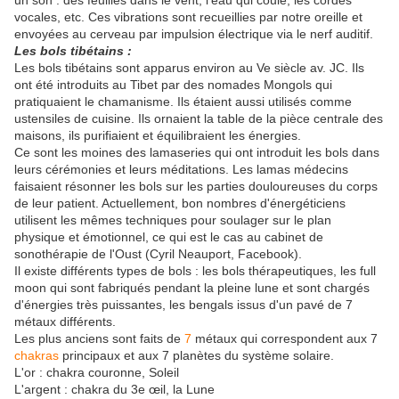
un son : des feuilles dans le vent, l'eau qui coule, les cordes
vocales, etc. Ces vibrations sont recueillies par notre oreille et
envoyées au cerveau par impulsion électrique via le nerf auditif.
Les bols tibétains :
Les bols tibétains sont apparus environ au Ve siècle av. JC. Ils
ont été introduits au Tibet par des nomades Mongols qui
pratiquaient le chamanisme. Ils étaient aussi utilisés comme
ustensiles de cuisine. Ils ornaient la table de la pièce centrale des
maisons, ils purifiaient et équilibraient les énergies.
Ce sont les moines des lamaseries qui ont introduit les bols dans
leurs cérémonies et leurs méditations. Les lamas médecins
faisaient résonner les bols sur les parties douloureuses du corps
de leur patient. Actuellement, bon nombres d'énergéticiens
utilisent les mêmes techniques pour soulager sur le plan
physique et émotionnel, ce qui est le cas au cabinet de
sonothérapie de l'Oust (Cyril Neauport, Facebook).
Il existe différents types de bols : les bols thérapeutiques, les full
moon qui sont fabriqués pendant la pleine lune et sont chargés
d'énergies très puissantes, les bengals issus d'un pavé de 7
métaux différents.
Les plus anciens sont faits de
7
métaux qui correspondent aux 7
chakras
principaux et aux 7 planètes du système solaire.
L'or : chakra couronne, Soleil
L'argent : chakra du 3e œil, la Lune