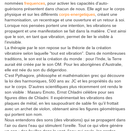
nommées
frequences
, pour activer les capacités d'auto-
guérisons présentent dans chacun de nous. Elle agit sur le corps
physique et sur les différents
corps-energetiques
, créant une
harmonisation, un recentrage et une ouverture et un retour à soi.
Lorsque nos pensées portent une intention, les vibrations se
propagent et une manifestation se fait dans la matière. C'est ainsi
que le son, en tant que vibration, permet de lier le visible à
l'invisible.
La thérapie par le son repose sur la théorie de la création
vibratoire selon laquelle "tout est vibration". Dans de nombreuses
traditions, le son est la création du monde : pour l'Inde, la Terre
aurait été créée par le son OM. Pour les aborigènes d'Australie,
elle est née du son du didgeridoo.
C'est Pythagore, philosophe et mathématicien grec qui découvre
la loi des harmoniques, 500 ans av. JC et les propriétés du son
sur le corps. D'autres scientifiques plus récemment ont rendu le
son visible : Masaru Emoto, Ernst Chladni célèbre pour ses
figures dites de Chladni. Il expérimentait les vibrations des
plaques de métal, en les saupoudrant de sable fin qu'il frottait
avec un archet de violon, obtenant ainsi les figures géométriques
qui portent son nom.
Nous entendons des sons (des vibrations) qui se propagent dans
l'air ou dans l'eau qui stimulent l'oreille. Tout ce qui vibre génère