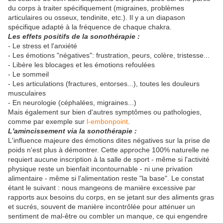
du corps à traiter spécifiquement (migraines, problèmes
articulaires ou osseux, tendinite, etc.). Il y a un diapason
spécifique adapté à la fréquence de chaque chakra.
Les effets positifs de la sonothérapie :
- Le stress et l'anxiété
- Les émotions "négatives": frustration, peurs, colère, tristesse...
- Libère les blocages et les émotions refoulées
- Le sommeil
- Les articulations (fractures, entorses...), toutes les douleurs
musculaires
- En neurologie (céphalées, migraines...)
Mais également sur bien d'autres symptômes ou pathologies,
comme par exemple sur
l-embonpoint
.
L'amincissement via la sonothérapie :
L'influence majeure des émotions dites négatives sur la prise de
poids n'est plus à démontrer. Cette approche 100% naturelle ne
requiert aucune inscription à la salle de sport - même si l'activité
physique reste un bienfait incontournable - ni une privation
alimentaire - même si l'alimentation reste "la base". Le constat
étant le suivant : nous mangeons de manière excessive par
rapports aux besoins du corps, en se jetant sur des aliments gras
et sucrés, souvent de manière incontrôlée pour atténuer un
sentiment de mal-être ou combler un manque, ce qui engendre