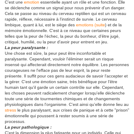
C'est une
emotion
essentielle ayant un rôle et une fonction. Elle
se déclenche comme un signal pour nous prévenir d'un danger.
Cela se passe au niveau du cerveau reptilien qui est un cerveau
rapide, réflexe, nécessaire à l'instinct de survie. Le cerveau
limbique, quant à lui, est le siège des
emotions (suite
) et de la
mémoire émotionnelle. C'est à ce niveau que certaines peurs
telles que la peur de l'échec, la peur du bonheur, d'être jugé,
critiqué, humilié, ou la peur d'avoir peur entrent en jeu.
La peur paralysante :
Une chose est sûre, la peur peut être inconfortable et
paralysante. Cependant, vouloir l'éliminer serait un risque
insensé qui affecterait directement notre équilibre. Les personnes
courageuses ne l'efface pas de leur esprit, la peur reste
présente. Il suffit pour ces gens audacieux de savoir l'accepter et
la gérer. C'est une émotion saine, très bénéfique pour l'être
humain tant qu'il garde un certain contrôle sur elle. Cependant,
les choses peuvent radicalement changer lorsqu'elle déclenche
toute une série de tourmentes chimiques et de changements
physiologiques dans l'organisme. C'est ainsi qu'elle donne lieu au
stress
le plus paralysant, aux crises de panique et à cette "prison"
émotionnelle qui poussent à rester soumis à une série de
processus.
La peur pathologique :
C'est la dimension la plus fatigante pour un individu. Celle qui