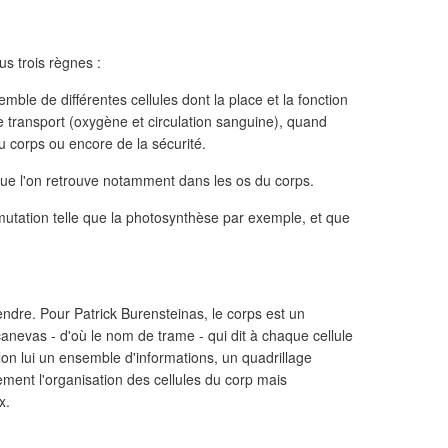
ous trois règnes :
mble de différentes cellules dont la place et la fonction
 le transport (oxygène et circulation sanguine), quand
u corps ou encore de la sécurité.
que l'on retrouve notamment dans les os du corps.
smutation telle que la photosynthèse par exemple, et que
endre. Pour Patrick Burensteinas, le corps est un
nevas - d'où le nom de trame - qui dit à chaque cellule
elon lui un ensemble d'informations, un quadrillage
ement l'organisation des cellules du corp mais
x.