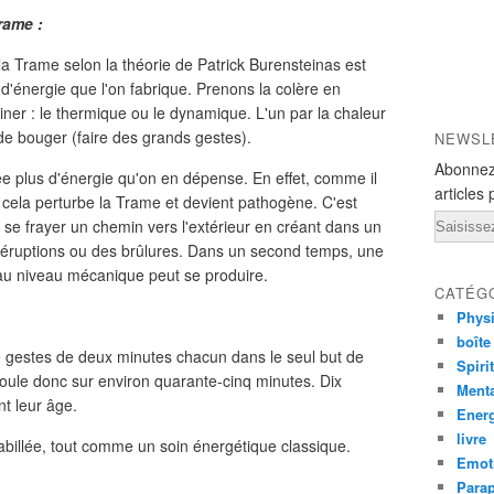
rame :
la Trame selon la théorie de Patrick Burensteinas est
e d'énergie que l'on fabrique. Prenons la colère en
miner : le thermique ou le dynamique. L'un par la chaleur
 de bouger (faire des grands gestes).
NEWSL
Abonnez
rée plus d'énergie qu'on en dépense. En effet, comme il
articles 
l cela perturbe la Trame et devient pathogène. C'est
Email
 se frayer un chemin vers l'extérieur en créant dans un
 éruptions ou des brûlures. Dans un second temps, une
 au niveau mécanique peut se produire.
CATÉG
Phys
boîte
 gestes de deux minutes chacun dans le seul but de
Spiri
oule donc sur environ quarante-cinq minutes. Dix
Ment
nt leur âge.
Ener
livre
abillée, tout comme un soin énergétique classique.
Emot
Para