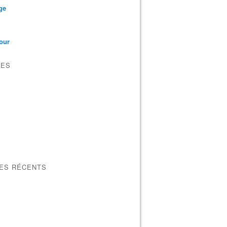
ge
our
VES
LES RÉCENTS