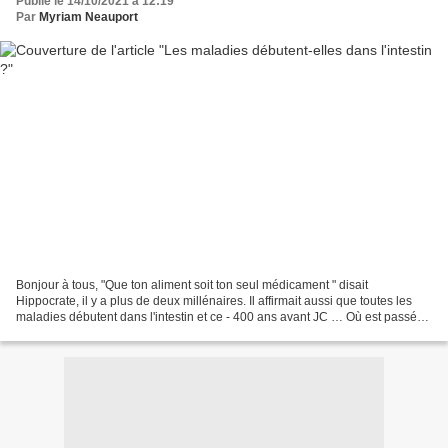
Publié le 14/10/2021 à 12:19
Par
Myriam Neauport
Bonjour à tous, "Que ton aliment soit ton seul médicament " disait
Hippocrate, il y a plus de deux millénaires. Il affirmait aussi que toutes les
maladies débutent dans l'intestin et ce - 400 ans avant JC … Où est passé
ce bon sens alimentaire ? C'est...