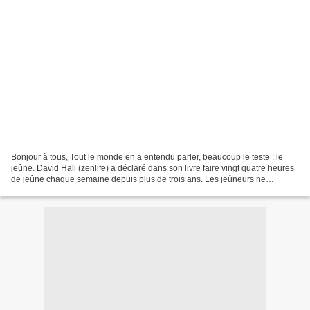
Bonjour à tous, Tout le monde en a entendu parler, beaucoup le teste : le
jeûne. David Hall (zenlife) a déclaré dans son livre faire vingt quatre heures
de jeûne chaque semaine depuis plus de trois ans. Les jeûneurs ne
manquent pas et les différentes...