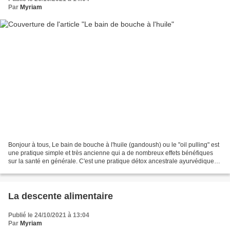
Par
Myriam
Bonjour à tous, Le bain de bouche à l'huile (gandoush) ou le "oil pulling" est
une pratique simple et très ancienne qui a de nombreux effets bénéfiques
sur la santé en générale. C'est une pratique détox ancestrale ayurvédique
qui, réalisée à jeun permet...
La descente alimentaire
Publié le 24/10/2021 à 13:04
Par
Myriam