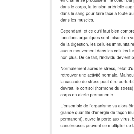
en chaîne se produisent : le coeur bat pl
dans le corps, la tension artérielle au
dans le sang pour faire face à toute au
dans les muscles.
Cependant, et ce qu'il faut bien compre
fonctions organiques sont misent en ve
de la digestion, les cellules immunita
aucun mouvement dans les cellules tue
non plus. De ce fait, l'individu devient
Normalement après le stress, l'état d'
retrouver une activité normale. Malh
la cascade de stress peut être perturb
devrait, le cortisol (hormone du stress
corps en alerte permanente.
L'ensemble de l'organisme va alors être
grande quantité d'énergie de façon inut
permanent), ouvre la porte aux virus, 
cancéreuses peuvent se multiplier de f