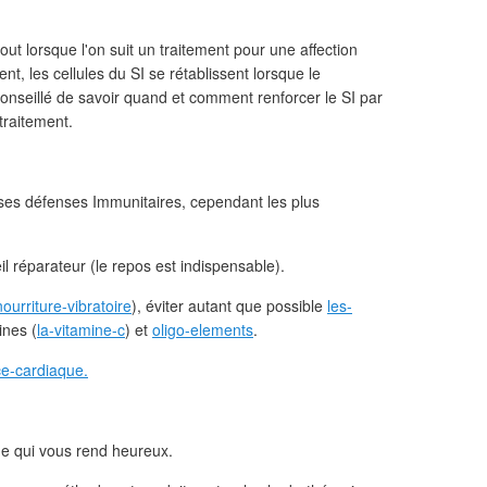
rtout lorsque l'on suit un traitement pour une affection
t, les cellules du SI se rétablissent lorsque le
s conseillé de savoir quand et comment renforcer le SI par
traitement.
r ses défenses Immunitaires, cependant les plus
l réparateur (le repos est indispensable).
nourriture-vibratoire
), éviter autant que possible
les-
ines (
la-vitamine-c
) et
oligo-elements
.
e-cardiaque.
que qui vous rend heureux.