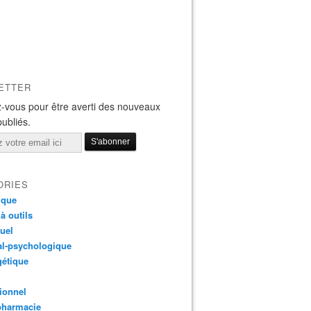
ETTER
-vous pour être averti des nouveaux
publiés.
ORIES
ique
 à outils
tuel
al-psychologique
gétique
ionnel
pharmacie