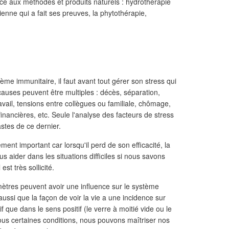
ce aux méthodes et produits naturels : hydrothérapie
nne qui a fait ses preuves, la phytothérapie,
e immunitaire, il faut avant tout gérer son stress qui
causes peuvent être multiples : décès, séparation,
vail, tensions entre collègues ou familiale, chômage,
financières, etc. Seule l'analyse des facteurs de stress
astes de ce dernier.
ment important car lorsqu'il perd de son efficacité, la
s aider dans les situations difficiles si nous savons
st très sollicité.
tres peuvent avoir une influence sur le système
 aussi que la façon de voir la vie a une incidence sur
f que dans le sens positif (le verre à moitié vide ou le
sous certaines conditions, nous pouvons maîtriser nos