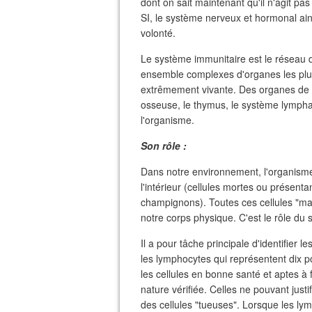
dont on sait maintenant qu'il n'agit pas 
SI, le système nerveux et hormonal ain
volonté.
Le système immunitaire est le réseau d
ensemble complexes d'organes les plu
extrêmement vivante. Des organes de d
osseuse, le thymus, le système lympha
l'organisme.
Son rôle
:
Dans notre environnement, l'organism
l'intérieur (cellules mortes ou présentan
champignons). Toutes ces cellules "ma
notre corps physique. C'est le rôle du
Il a pour tâche principale d'identifier l
les lymphocytes qui représentent dix 
les cellules en bonne santé et aptes à 
nature vérifiée. Celles ne pouvant justif
des cellules "tueuses". Lorsque les lymp