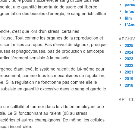
us vite, le pouls s'accélère, le sang circule plus vite
parta
gmente, une quantité importante de sucre est libérée
Infos
gmentation des besoins d'énergie, le sang enrichi afflue
film
L'Am
ndre, c'est que lors d'un stress, certaines
illeuse. Tout comme les organes de la reproduction et
ARCHI
ires sont mises au repos. Pas d'envoi de signaux, presque
2025
uses et phagocyteuses, pas de production d'anticorps
2024
 particulièrement sensible à la maladie.
2023
2022
urgence étant levé, le système ralentit de lui-même pour
2021
eureusement, comme tous les mécanismes de régulation,
2019
ée. Si la régulation ne fonctionne pas comme elle le
2018
) subsiste en quantité excessive dans le sang et garde le
ARTIC
 sur-sollicité et tourner dans le vide en employant une
ile. Le SI fonctionnant au ralenti (dû au stress
bactéries et autres champignons. De même, les cellules
açon incontrôlée.