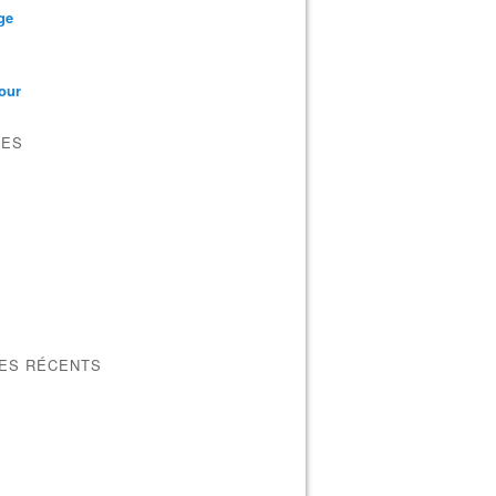
ge
our
VES
LES RÉCENTS