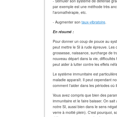
- Stimuler son système de défense grâ
par exemple est une méthode très ancie
l'aromathérapie, etc.
- Augmenter son
taux-vibratoire
.
En résumé :
Pour donner un coup de pouce au systèm
peut mettre le SI à rude épreuve. Les 
grossesse, naissance, surcharge de tra
nouveau départ dans la vie, difficultés 
peut aider à lutter contre les effets néf
Le système immunitaire est particulière
maladie apparaît. Il peut cependant nou
comment l'aider dans les périodes où il e
Vous avez compris que bien des paramè
immunitaire et le faire baisser. On sait
notre SI, aussi bien dans le sens négati
verre à moitié plein). C'est pourquoi, 