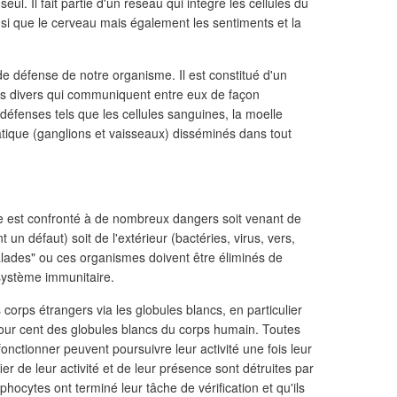
seul. Il fait partie d'un réseau qui intègre les cellules du
si que le cerveau mais également les sentiments et la
e défense de notre organisme. Il est constitué d'un
s divers qui communiquent entre eux de façon
éfenses tels que les cellules sanguines, la moelle
tique (ganglions et vaisseaux) disséminés dans tout
e est confronté à de nombreux dangers soit venant de
t un défaut) soit de l'extérieur (bactéries, virus, vers,
lades" ou ces organismes doivent être éliminés de
 système immunitaire.
es corps étrangers via les globules blancs, en particulier
pour cent des globules blancs du corps humain. Toutes
fonctionner peuvent poursuivre leur activité une fois leur
ier de leur activité et de leur présence sont détruites par
hocytes ont terminé leur tâche de vérification et qu'ils