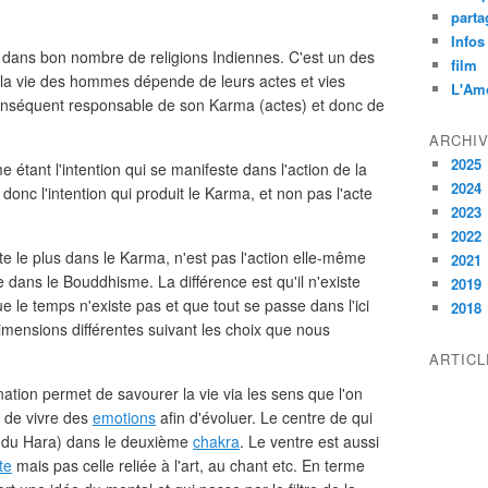
parta
Infos
l dans bon nombre de religions Indiennes. C'est un des
film
 la vie des hommes dépende de leurs actes et vies
L'Am
conséquent responsable de son Karma (actes) et donc de
ARCHI
2025
 étant l'intention qui se manifeste dans l'action de la
2024
donc l'intention qui produit le Karma, et non pas l'acte
2023
2022
e le plus dans le Karma, n'est pas l'action elle-même
2021
 dans le Bouddhisme. La différence est qu'il n'existe
2019
e le temps n'existe pas et que tout se passe dans l'ici
2018
mensions différentes suivant les choix que nous
ARTIC
ation permet de savourer la vie via les sens que l'on
 de vivre des
emotions
afin d'évoluer. Le centre de qui
e (du Hara) dans le deuxième
chakra
. Le ventre est aussi
te
mais pas celle reliée à l'art, au chant etc. En terme