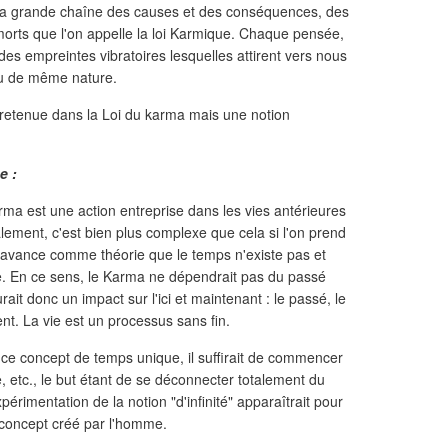
la grande chaîne des causes et des conséquences, des
orts que l'on appelle la loi Karmique. Chaque pensée,
des empreintes vibratoires lesquelles attirent vers nous
u de même nature.
 retenue dans la Loi du karma mais une notion
e :
ma est une action entreprise dans les vies antérieures
nalement, c'est bien plus complexe que cela si l'on prend
i avance comme théorie que le temps n'existe pas et
me. En ce sens, le Karma ne dépendrait pas du passé
rait donc un impact sur l'ici et maintenant : le passé, le
ent. La vie est un processus sans fin.
ce concept de temps unique, il suffirait de commencer
, etc., le but étant de se déconnecter totalement du
érimentation de la notion "d'infinité" apparaîtrait pour
 concept créé par l'homme.