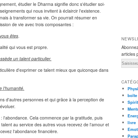
ignement, étudier le Dharma signifie donc s'étudier soi-
ignements qui nous invitent à éclaircir l'existence.
 mais à transformer sa vie. On pourrait résumer en
ssion de vie avec trois composantes :
 vous êtes
.
NEWSL
lité qui vous est propre.
Abonnez
articles 
sède un talent particulier.
Email
iculière d'exprimer ce talent mieux que quiconque dans
CATÉG
e l'humanité.
Phys
boîte
ins d'autres personnes et qui grâce à la perception de
Spiri
 évoluer.
Ment
Ener
rs : l'abondance. Cela commence par la gratitude, puis
livre
 talent au service des autres vous recevez de l'amour et
Emot
ecevez l'abondance financière.
Para