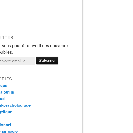
ETTER
-vous pour être averti des nouveaux
publiés.
ORIES
ique
 à outils
tuel
al-psychologique
gétique
ionnel
pharmacie