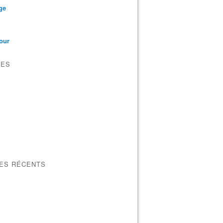
ge
our
VES
LES RÉCENTS