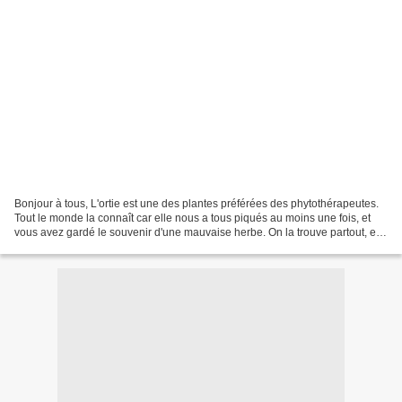
Bonjour à tous, L'ortie est une des plantes préférées des phytothérapeutes.
Tout le monde la connaît car elle nous a tous piqués au moins une fois, et
vous avez gardé le souvenir d'une mauvaise herbe. On la trouve partout, elle
envahit souvent nos jardins,...