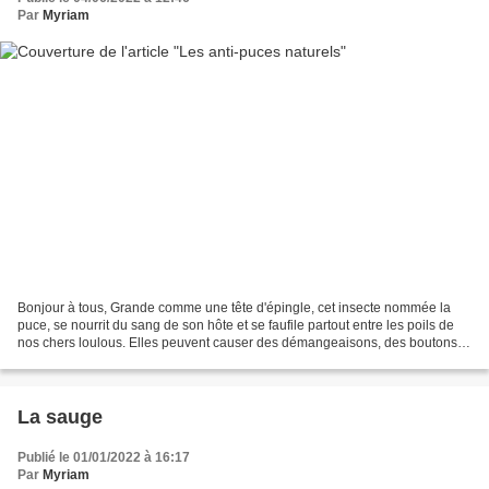
Par
Myriam
Bonjour à tous, Grande comme une tête d'épingle, cet insecte nommée la
puce, se nourrit du sang de son hôte et se faufile partout entre les poils de
nos chers loulous. Elles peuvent causer des démangeaisons, des boutons,
des problèmes digestifs. J'ai...
La sauge
Publié le 01/01/2022 à 16:17
Par
Myriam