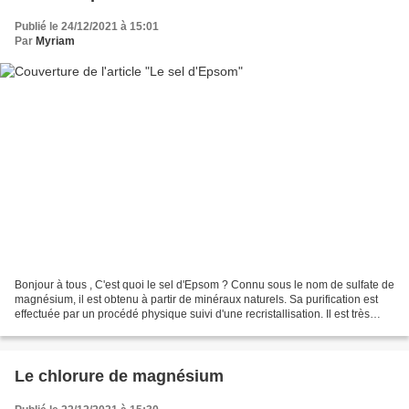
Publié le 24/12/2021 à 15:01
Par
Myriam
Bonjour à tous , C'est quoi le sel d'Epsom ? Connu sous le nom de sulfate de
magnésium, il est obtenu à partir de minéraux naturels. Sa purification est
effectuée par un procédé physique suivi d'une recristallisation. Il est très
apprécié dans les spas...
Le chlorure de magnésium