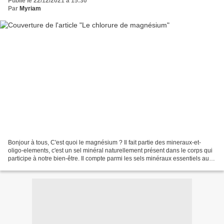
Publié le 22/12/2021 à 15:30
Par
Myriam
Bonjour à tous, C'est quoi le magnésium ? Il fait partie des mineraux-et-
oligo-elements, c'est un sel minéral naturellement présent dans le corps qui
participe à notre bien-être. Il compte parmi les sels minéraux essentiels au
bon fonctionnement de l'organisme....