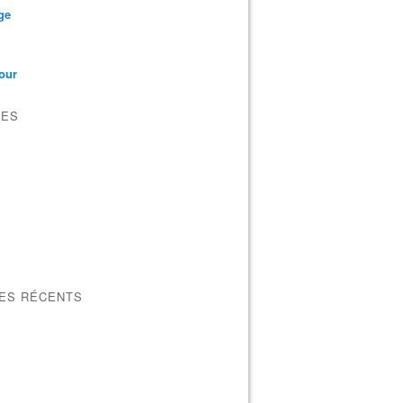
ge
our
VES
LES RÉCENTS