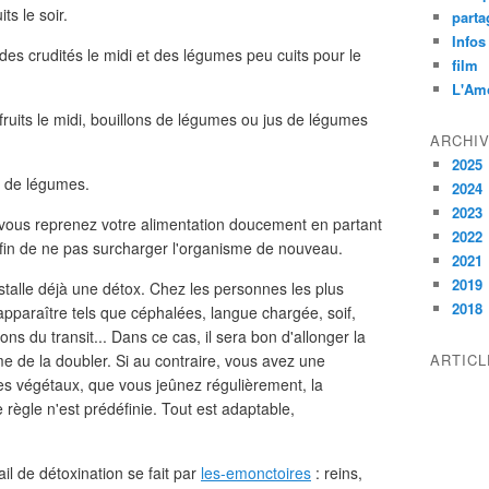
ts le soir.
parta
Infos
 des crudités le midi et des légumes peu cuits pour le
film
L'Am
 fruits le midi, bouillons de légumes ou jus de légumes
ARCHI
2025
s de légumes.
2024
2023
t vous reprenez votre alimentation doucement en partant
2022
afin de ne pas surcharger l'organisme de nouveau.
2021
2019
stalle déjà une détox. Chez les personnes les plus
2018
pparaître tels que céphalées, langue chargée, soif,
ions du transit... Dans ce cas, il sera bon d'allonger la
e de la doubler. Si au contraire, vous avez une
ARTIC
es végétaux, que vous jeûnez régulièrement, la
règle n'est prédéfinie. Tout est adaptable,
il de détoxination se fait par
les-emonctoires
: reins,