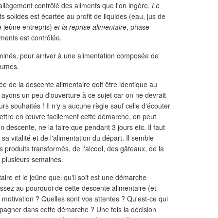
allègement contrôlé des aliments que l'on ingère.
Le
s solides est écartée au profit de liquides (eau, jus de
e jeûne entrepris)
et la reprise alimentaire
, phase
iments est contrôlée.
iminés, pour arriver à une alimentation composée de
égumes.
rée de la descente alimentaire doit être identique au
ayons un peu d'ouverture à ce sujet car on ne devrait
rs souhaités ! Il n'y a aucune règle sauf celle d'écouter
ettre en œuvre facilement cette démarche, on peut
 descente, ne la faire que pendant 3 jours etc. Il faut
a vitalité et de l'alimentation du départ. Il semble
produits transformés, de l'alcool, des gâteaux, de la
r plusieurs semaines.
ire et le jeûne quel qu'il soit est une démarche
hissez au pourquoi de cette descente alimentaire (et
 motivation ? Quelles sont vos attentes ? Qu'est-ce qui
mpagner dans cette démarche ? Une fois la décision