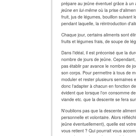
prépare au jeûne éventuel grâce à un 
jeûne en lui-même
où la prise d'aliment
fruit, jus de légumes, bouillon suivant l
pendant laquelle, la réintroduction d'al
Chaque jour, certains aliments sont él
fruits et légumes frais, de soupe de l
Dans l'idéal, il est préconisé que la du
nombre de jours de jeûne. Cependant, 
pas établir par avance le nombre de jou
son corps. Pour permettre à tous de m
moduler et rester plusieurs semaines en
donc l'adapter à chacun en fonction de s
évident que lorsque l'on consomme des 
viande etc. que la descente se fera su
N'oublions pas que la descente alimenta
personnelle et volontaire. Alors réfléc
jeûne éventuellement), quelle est votre
vous retient ? Qui pourrait vous acco