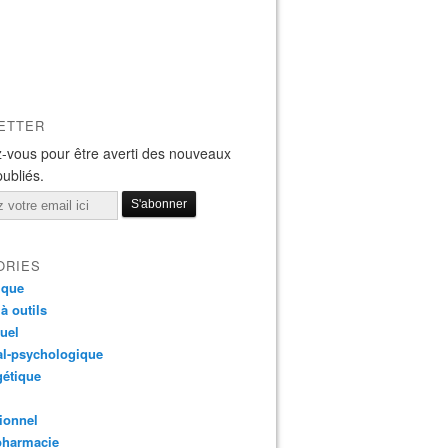
ETTER
-vous pour être averti des nouveaux
publiés.
ORIES
ique
 à outils
tuel
al-psychologique
gétique
ionnel
pharmacie