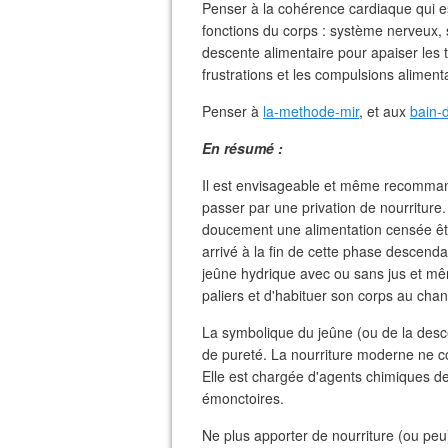
Penser à la cohérence cardiaque qui es
fonctions du corps : système nerveux, s
descente alimentaire pour apaiser les te
frustrations et les compulsions aliment
Penser à
la-methode-mir
, et aux
bain-
En résumé :
Il est envisageable et même recomman
passer par une privation de nourriture.
doucement une alimentation censée être
arrivé à la fin de cette phase descendan
jeûne hydrique avec ou sans jus et mêm
paliers et d'habituer son corps au ch
La symbolique du jeûne (ou de la desc
de pureté. La nourriture moderne ne co
Elle est chargée d'agents chimiques d
émonctoires.
Ne plus apporter de nourriture (ou pe