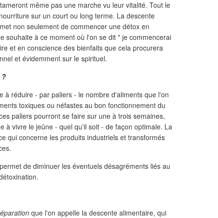
entameront même pas une marche vu leur vitalité. Tout le
nourriture sur un court ou long terme. La descente
 permet non seulement de commencer une détox en
le souhaite à ce moment où l'on se dit " je commencerai
rire et en conscience des bienfaits que cela procurera
onnel et évidemment sur le spirituel.
 ?
 à réduire - par paliers - le nombre d'aliments que l'on
iments toxiques ou néfastes au bon fonctionnement du
 ces paliers pourront se faire sur une à trois semaines,
 à vivre le jeûne - quel qu'il soit - de façon optimale. La
e qui concerne les produits industriels et transformés
ces.
permet de diminuer les éventuels désagréments liés au
détoxination.
réparation
que l'on appelle la descente alimentaire, qui