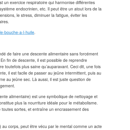
t un exercice respiratoire qui harmonise différentes
ystème endocrinien, etc. Il peut être un atout lors de la
nsions, le stress, diminuer la fatigue, éviter les
aires.
de-bouche-a-l-huile
.
dé de faire une descente alimentaire sans forcément
 En fin de descente, il est possible de reprendre
 toutefois plus saine qu’auparavant. Ceci dit, une fois
te, il est facile de passer au jeûne intermittent, puis au
e au jeûne sec. Là aussi, il est juste question de
angement.
ente alimentaire) est une symbolique de nettoyage et
nstitue plus la nourriture idéale pour le métabolisme.
e toutes sortes, et entraîne un encrassement des
u) au corps, peut être vécu par le mental comme un acte