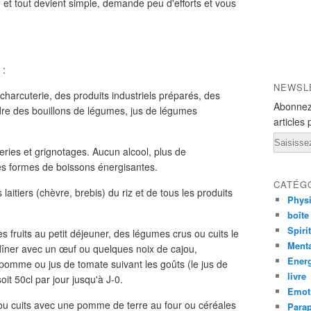
ion et tout devient simple, demande peu d'efforts et vous
 :
NEWSL
 charcuterie, des produits industriels préparés, des
Abonnez
dre des bouillons de légumes, jus de légumes
articles 
Email
eries et grignotages. Aucun alcool, plus de
utes formes de boissons énergisantes.
CATÉG
aitiers (chèvre, brebis) du riz et de tous les produits
Phys
boîte
Spiri
 fruits au petit déjeuner, des légumes crus ou cuits le
Ment
dîner avec un œuf ou quelques noix de cajou,
Ener
 pomme ou jus de tomate suivant les goûts (le jus de
livre
it 50cl par jour jusqu'à J-0.
Emot
s ou cuits avec une pomme de terre au four ou céréales
Para