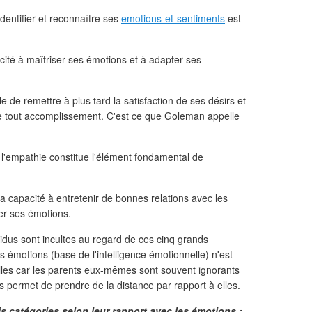
 identifier et reconnaître ses
emotions-et-sentiments
est
cité à maîtriser ses émotions et à adapter ses
ble de remettre à plus tard la satisfaction de ses désirs et
de tout accomplissement. C'est ce que Goleman appelle
 l'empathie constitue l'élément fondamental de
la capacité à entretenir de bonnes relations avec les
rer ses émotions.
vidus sont incultes au regard de ces cinq grands
s émotions (base de l'intelligence émotionnelle) n'est
milles car les parents eux-mêmes sont souvent ignorants
 permet de prendre de la distance par rapport à elles.
is catégories selon leur rapport avec les émotions :