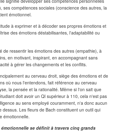
lle signifie développer ses compétences personnelles
i), ses compétences sociales (conscience des autres, la
tient émotionnel.
itude à exprimer et à décoder ses propres émotions et
îtrise des émotions déstabilisantes, l'adaptabilité ou
té de ressentir les émotions des autres (empathie), à
ins, en motivant, inspirant, en accompagnant sans
cité à gérer les changements et les conflits.
incipalement au cerveau droit, siège des émotions et de
u sens où nous l'entendons, fait référence au cerveau
se, la pensée et la rationalité. Même si l'on sait que
tudiant doit avoir un QI supérieur à 110, cela n'est pas
telligence au sens employé couramment, n'a donc aucun
e dessus. Les fleurs de Bach constituent un outil qui
ce émotionnelle.
 émotionnelle se définit à travers cinq grands