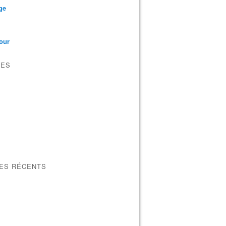
ge
our
VES
LES RÉCENTS