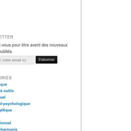
ETTER
-vous pour être averti des nouveaux
publiés.
ORIES
ique
 à outils
tuel
al-psychologique
gétique
ionnel
pharmacie