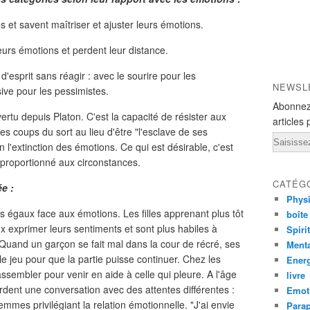
et savent maîtriser et ajuster leurs émotions.
eurs émotions et perdent leur distance.
d'esprit sans réagir : avec le sourire pour les
NEWSL
ive pour les pessimistes.
Abonnez
ertu depuis Platon. C'est la capacité de résister aux
articles 
s coups du sort au lieu d'être "l'esclave de ses
Email
on l'extinction des émotions. Ce qui est désirable, c'est
proportionné aux circonstances.
CATÉG
ée :
Phys
égaux face aux émotions. Les filles apprenant plus tôt
boîte
x exprimer leurs sentiments et sont plus habiles à
Spiri
 Quand un garçon se fait mal dans la cour de récré, ses
Ment
le jeu pour que la partie puisse continuer. Chez les
Ener
 rassembler pour venir en aide à celle qui pleure. A l'âge
livre
dent une conversation avec des attentes différentes :
Emot
emmes privilégiant la relation émotionnelle. "J'ai envie
Para