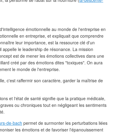
f, la personne se rabat sur la nourriture (
la-descente-
'intelligence émotionnelle au monde de l'entreprise en
tionnelle en entreprise, et expliquait que comprendre
nnaître leur importance, est la ressource clé d'un
il appelle le leadership de résonance. La mission
oncept est de mener les émotions collectives dans une
ouillard créé par des émotions dites "toxiques". On aura
ement le monde de l'entreprise.
e, c'est raffermir son caractère, garder la maîtrise de
ons et l'état de santé signifie que la pratique médicale,
 graves ou chroniques tout en négligeant les sentiments
té.
eurs-de-bach
permet de surmonter les perturbations liées
rmoniser les émotions et de favoriser l'épanouissement