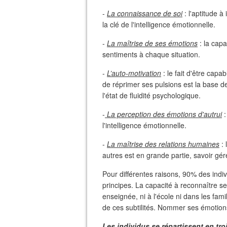
-
La connaissance de soi
: l'aptitude à
la clé de l'intelligence émotionnelle.
-
La maîtrise de ses émotions
: la capa
sentiments à chaque situation.
-
L’auto-motivation
: le fait d'être capa
de réprimer ses pulsions est la base 
l'état de fluidité psychologique.
-
La perception des émotions d'autrui
:
l'intelligence émotionnelle.
-
La maîtrise des relations humaines
: 
autres est en grande partie, savoir gé
Pour différentes raisons, 90% des indi
principes. La capacité à reconnaître se
enseignée, ni à l'école ni dans les fa
de ces subtilités. Nommer ses émotions
Les individus se répartissent en tro