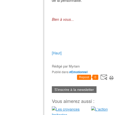
de la personnalité.
Bien à vous...
[Haut]
Rédigé par
Myriam
Publié dans
#Emotionnel
Repost
0
S'inscrire à la newsletter
Vous aimerez aussi :