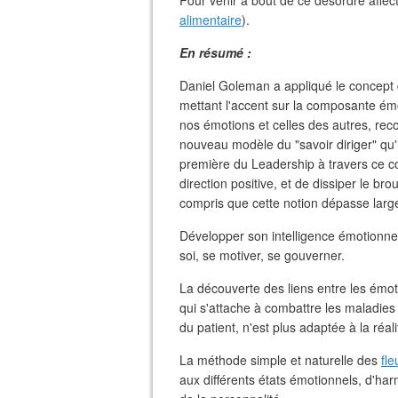
Pour venir à bout de ce désordre affecti
alimentaire
).
En résumé :
Daniel Goleman a appliqué le concept d
mettant l'accent sur la composante émo
nos émotions et celles des autres, reco
nouveau modèle du "savoir diriger" qu'
première du Leadership à travers ce c
direction positive, et de dissiper le br
compris que cette notion dépasse larg
Développer son intelligence émotionnell
soi, se motiver, se gouverner.
La découverte des liens entre les émoti
qui s'attache à combattre les maladies
du patient, n'est plus adaptée à la réali
La méthode simple et naturelle des
fl
aux différents états émotionnels, d'ha