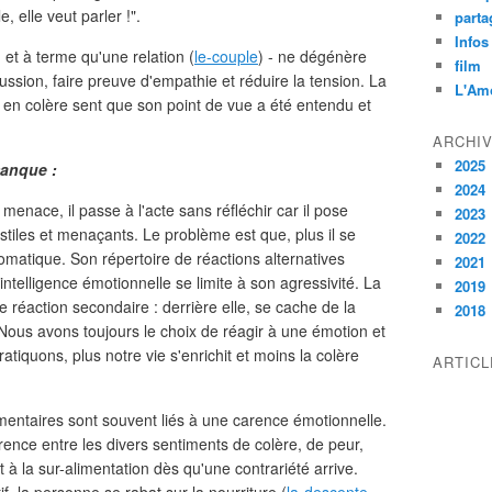
e, elle veut parler !".
parta
Infos
 et à terme qu'une relation (
le-couple
) - ne dégénère
film
scussion, faire preuve d'empathie et réduire la tension. La
L'Am
 en colère sent que son point de vue a été entendu et
ARCHI
2025
manque :
2024
menace, il passe à l'acte sans réfléchir car il pose
2023
tiles et menaçants. Le problème est que, plus il se
2022
omatique. Son répertoire de réactions alternatives
2021
 intelligence émotionnelle se limite à son agressivité. La
2019
 réaction secondaire : derrière elle, se cache de la
2018
. Nous avons toujours le choix de réagir à une émotion et
tiquons, plus notre vie s'enrichit et moins la colère
ARTIC
imentaires sont souvent liés à une carence émotionnelle.
férence entre les divers sentiments de colère, de peur,
it à la sur-alimentation dès qu'une contrariété arrive.