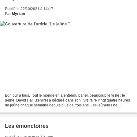
Publié le 22/10/2021 à 14:17
Par
Myriam
Bonjour à tous, Tout le monde en a entendu parler, beaucoup le teste : le
jeûne. David Hall (zenlife) a déclaré dans son livre faire vingt quatre heures
de jeûne chaque semaine depuis plus de trois ans. Les jeûneurs ne
manquent pas et les différentes...
Les émonctoires