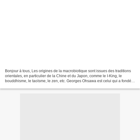
Bonjour à tous, Les origines de la macrobiotique sont issues des traditions
orientales, en particulier de la Chine et du Japon, comme le I-King, le
bouddhisme, le taoïsme, le zen, etc. Georges Ohsawa est celui qui a fondé
le mouvement de la macrobiotique....