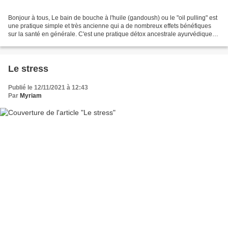
Bonjour à tous, Le bain de bouche à l'huile (gandoush) ou le "oil pulling" est
une pratique simple et très ancienne qui a de nombreux effets bénéfiques
sur la santé en générale. C'est une pratique détox ancestrale ayurvédique
qui, réalisée à jeun permet...
Le stress
Publié le 12/11/2021 à 12:43
Par
Myriam