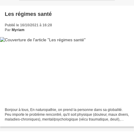
Les régimes santé
Publié le 16/10/2021 à 16:28
Par
Myriam
Bonjour à tous, En naturopathie, on prend la personne dans sa globalité.
Peu importe le problème rencontré, qu'il soit physique (douleur, maux divers,
maladies-chroniques), mental/psychologique (vécu traumatique, deuil),
émotionnel (émotions refoulées,...