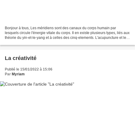
Bonjour à tous, Les méridiens sont des canaux du corps humain par
lesquels circule l'énergie vitale du corps. Il en existe plusieurs types, liés aux
théorie du yin-et-le-yang et à celles des cinq-elements. L'acupuncture et le
shiatsu font partis des applications...
La créativité
Publié le 15/01/2022 à 15:06
Par
Myriam