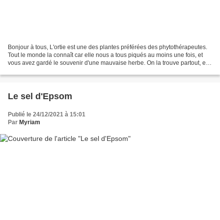
Bonjour à tous, L'ortie est une des plantes préférées des phytothérapeutes.
Tout le monde la connaît car elle nous a tous piqués au moins une fois, et
vous avez gardé le souvenir d'une mauvaise herbe. On la trouve partout, elle
envahit souvent nos jardins,...
Le sel d'Epsom
Publié le 24/12/2021 à 15:01
Par
Myriam