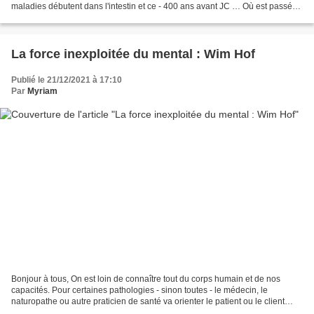
maladies débutent dans l'intestin et ce - 400 ans avant JC … Où est passé
ce bon sens alimentaire ? C'est...
La force inexploitée du mental : Wim Hof
Publié le 21/12/2021 à 17:10
Par
Myriam
Bonjour à tous, On est loin de connaître tout du corps humain et de nos
capacités. Pour certaines pathologies - sinon toutes - le médecin, le
naturopathe ou autre praticien de santé va orienter le patient ou le client
pour commencer, vers une alimentation...