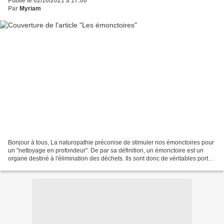
Publié le 02/10/2021 à 17:00
Par
Myriam
Bonjour à tous, La naturopathie préconise de stimuler nos émonctoires pour
un "nettoyage en profondeur". De par sa définition, un émonctoire est un
organe destiné à l'élimination des déchets. Ils sont donc de véritables portes
de sortie du corps physique...