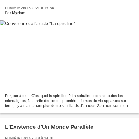
Publié le 28/12/2021 à 15:54
Par
Myriam
Bonjour à tous, C'est quoi la spiruline ? La spiruline, comme toutes les
microalgues, fait partie des toutes premières formes de vie apparues sur
terre, il y a maintenant plus de trois milliards d'années. Son nom commun
provient de sa forme en spirale...
L'Existence d'Un Monde Parallèle
Publié le 12/12/2018 à 14:01