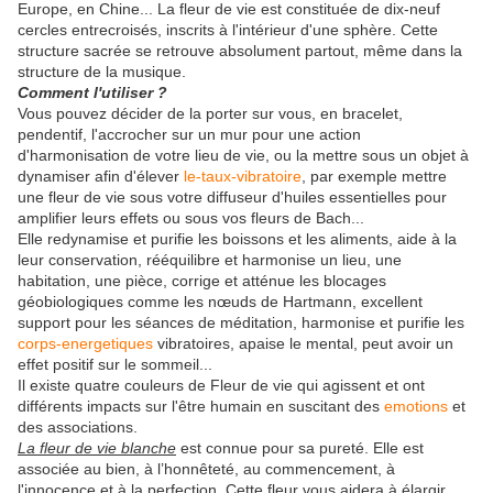
Europe, en Chine... La fleur de vie est constituée de dix-neuf
cercles entrecroisés, inscrits à l'intérieur d'une sphère. Cette
structure sacrée se retrouve absolument partout, même dans la
structure de la musique.
Comment l'utiliser ?
Vous pouvez décider de la porter sur vous, en bracelet,
pendentif, l'accrocher sur un mur pour une action
d'harmonisation de votre lieu de vie, ou la mettre sous un objet à
dynamiser afin d'élever
le-taux-vibratoire
, par exemple mettre
une fleur de vie sous votre diffuseur d'huiles essentielles pour
amplifier leurs effets ou sous vos fleurs de Bach...
Elle redynamise et purifie les boissons et les aliments, aide à la
leur conservation, rééquilibre et harmonise un lieu, une
habitation, une pièce, corrige et atténue les blocages
géobiologiques comme les nœuds de Hartmann, excellent
support pour les séances de méditation, harmonise et purifie les
corps-energetiques
vibratoires, apaise le mental, peut avoir un
effet positif sur le sommeil...
Il existe quatre couleurs de Fleur de vie qui agissent et ont
différents impacts sur l'être humain en suscitant des
emotions
et
des associations.
La fleur de vie blanche
est connue pour sa pureté. Elle est
associée au bien, à l’honnêteté, au commencement, à
l'innocence et à la perfection. Cette fleur vous aidera à élargir