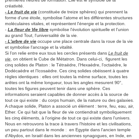
premières heures de formation. Elle est le symbole de la
créativité.
- Le fruit de vie
(constituée de treize sphères) qui prennent la
forme d'une étoile, symbolise l'atome et les différentes structures
moléculaires vitales, et représentent l'énergie et la protection.
-
La fleur de Vie libre
symbolise l'évolution spirituelle et l'union
au grand Tout, l'universalité de la vie.
- L'arbre de vie
occupe une place centrale dans la roue de la vie
et symbolise l'ancrage et la vitalité.
Si l'on relie entre eux tous les cercles présents dans
Le fruit de
vie
, on obtient le Cube de Métatron. Dans celui-ci, figurent les
cinq solides de Platon : le Tétraèdre, l'Hexaèdre, l'octaèdre, le
Dodécaèdre et l'Icosaèdre. Ces cinq solides obéissent à quatre
règles identiques : elles ont toutes la même surface, toutes les
arêtes ont la même longueur, tous les angles mesurent 90°,
toutes les figures peuvent tenir dans une sphère. Ces
informations seraient capables de donner accès à la source de
tout ce qui existe : du corps humain, de la nature ou des galaxies.
A chaque solide, Platon a associé un élément : terre, feu, eau, air,
Ether. Ce qui fait que la fleur de vie contiendrait symboliquement
les cinq éléments, à l'origine de tout ce qui existe dans l'univers.
Nous en retrouvons la trace à travers l'histoire et les civilisations,
un peu partout dans le monde : en Egypte dans l'ancien temple
d'Abydos, en Israël dans les anciennes synagogues, en Inde, en