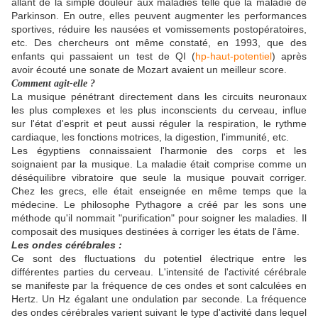
allant de la simple douleur aux maladies telle que la maladie de
Parkinson. En outre, elles peuvent augmenter les performances
sportives, réduire les nausées et vomissements postopératoires,
etc. Des chercheurs ont même constaté, en 1993, que des
enfants qui passaient un test de QI (
hp-haut-potentiel
) après
avoir écouté une sonate de Mozart avaient un meilleur score.
Comment agit-elle ?
La musique pénétrant directement dans les circuits neuronaux
les plus complexes et les plus inconscients du cerveau, influe
sur l'état d'esprit et peut aussi réguler la respiration, le rythme
cardiaque, les fonctions motrices, la digestion, l'immunité, etc.
Les égyptiens connaissaient l'harmonie des corps et les
soignaient par la musique. La maladie était comprise comme un
déséquilibre vibratoire que seule la musique pouvait corriger.
Chez les grecs, elle était enseignée en même temps que la
médecine. Le philosophe Pythagore a créé par les sons une
méthode qu'il nommait "purification" pour soigner les maladies. Il
composait des musiques destinées à corriger les états de l'âme.
Les ondes cérébrales :
Ce sont des fluctuations du potentiel électrique entre les
différentes parties du cerveau. L'intensité de l'activité cérébrale
se manifeste par la fréquence de ces ondes et sont calculées en
Hertz. Un Hz égalant une ondulation par seconde. La fréquence
des ondes cérébrales varient suivant le type d'activité dans lequel