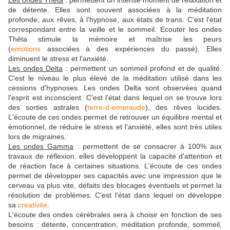
Les ondes Thêta
: permettent un intense moment de relaxation et
de détente. Elles sont souvent associées à la méditation
profonde, aux rêves, à l'hypnose, aux états de trans. C'est l'état
correspondant entre la veille et le sommeil. Ecouter les ondes
Thêta stimule la mémoire et maîtrise les peurs
(
emotions
associées à des expériences du passé). Elles
diminuent le stress et l'anxiété.
Les ondes Delta
: permettent un sommeil profond et de qualité.
C'est le niveau le plus élevé de la méditation utilisé dans les
cessions d'hypnoses. Les ondes Delta sont observées quand
l'esprit est inconscient. C'est l'état dans lequel on se trouve lors
des sorties astrales (
terre-d-emeraude
), des rêves lucides.
L'écoute de ces ondes permet de retrouver un équilibre mental et
émotionnel, de réduire le stress et l'anxiété, elles sont très utiles
lors de migraines.
Les ondes Gamma
: permettent de se consacrer à 100% aux
travaux de réflexion. elles développent la capacité d'attention et
de réaction face à certaines situations. L'écoute de ces ondes
permet de développer ses capacités avec une impression que le
cerveau va plus vite, défaits des blocages éventuels et permet la
résolution de problèmes. C'est l'état dans lequel on développe
sa
creativite
.
L'écoute des ondes cérébrales sera à choisir en fonction de ses
besoins : détente, concentration, méditation profonde, sommeil,