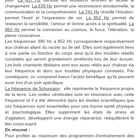
peur.
La 417 Hz
dénoue les situations difficiles et facilite le
changement.
La 639 Hz
permet une reconnexion émotionnelle, la
communication et la compréhension.
La 741 Hz
réveille l'intuition,
permet l'éveil et l'expression de soi.
La 852 Hz
permet de
restaurer la sensibilité, l'amour et donne accès à la spiritualité.
La
963 Hz
permet la connexion au cosmos, la force, l'élévation, la
pleine conscience.
Les fréquences 396 Hz à 852 Hz correspondent respectivement
aux chakras allant du racine au 3e œil. Elles sont également liées
à une partie ou fonction du corps ainsi qu'à des troubles relatifs
constatés qui seront grandement améliorés lors de leur écoute.
Les bols chantants tibétains sont eux aussi reliés aux chakras via
leur fréquence et donc aux troubles physiques constatés. Par
conséquent, on comprend mieux l'action bénéfique qu'ils peuvent
avoir lors d'un soin spécifique.
La fréquence de Schumann
: elle représente la fréquence propre
de la terre. Les ondes cérébrales sont en résonance avec cette
fréquence et il a été démontré dans les études scientifiques que
ces fréquences sont essentielles pour une bonne santé physique
et psychologique. Elles suppriment les états de stress et
d'agitation, développent une énergie réparatrice, rééquilibrent le
lien corps-esprit.
En résumé :
Pour profiter au maximum des programmes d'entraînement des