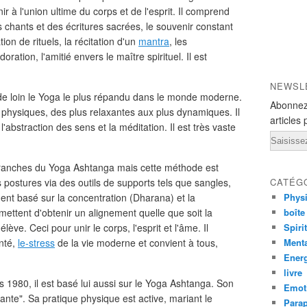
 à l'union ultime du corps et de l'esprit. Il comprend
es chants et des écritures sacrées, le souvenir constant
ation de rituels, la récitation d'un
mantra
, les
oration, l'amitié envers le maître spirituel. Il est
NEWSL
st de loin le Yoga le plus répandu dans le monde moderne.
Abonnez
 physiques, des plus relaxantes aux plus dynamiques. Il
articles 
l'abstraction des sens et la méditation. Il est très vaste
Email
t branches du Yoga Ashtanga mais cette méthode est
 postures via des outils de supports tels que sangles,
CATÉG
ent basé sur la concentration (Dharana) et la
Phys
ettent d'obtenir un alignement quelle que soit la
boîte
ève. Ceci pour unir le corps, l'esprit et l'âme. Il
Spiri
anté,
le-stress
de la vie moderne et convient à tous,
Ment
Ener
livre
 1980, il est basé lui aussi sur le Yoga Ashtanga. Son
Emot
ante". Sa pratique physique est active, mariant le
Para