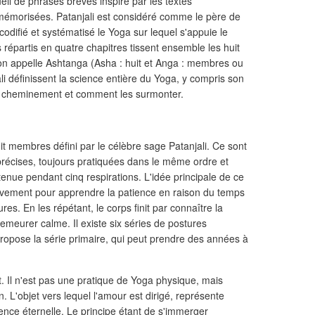
eil de phrases brèves inspiré par les textes
 mémorisées. Patanjali est considéré comme le père de
codifié et systématisé le Yoga sur lequel s'appuie le
répartis en quatre chapitres tissent ensemble les huit
on appelle Ashtanga (Asha : huit et Anga : membres ou
i définissent la science entière du Yoga, y compris son
le cheminement et comment les surmonter.
uit membres défini par le célèbre sage Patanjali. Ce sont
écises, toujours pratiquées dans le même ordre et
tenue pendant cinq respirations. L'idée principale de ce
uvement pour apprendre la patience en raison du temps
es. En les répétant, le corps finit par connaître la
emeurer calme. Il existe six séries de postures
ropose la série primaire, qui peut prendre des années à
 Il n'est pas une pratique de Yoga physique, mais
. L'objet vers lequel l'amour est dirigé, représente
ence éternelle. Le principe étant de s'immerger