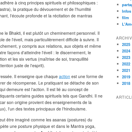
hère à cinq principes spirituels et philosophiques :
parta
stra), la pratique du dévouement et de l'humilité
Infos
hant, l'écoute profonde et la récitation de mantras
film
L'Am
 le Bhakti, il est plutôt un cheminement personnel. Il
ARCHI
le de l'éveil, mais particulièrement difficile à suivre. Il
2025
achement, y compris aux relations, aux objets et même
2024
re façons d'atteindre l'éveil : le discernement, le
2023
on et les six vertus (maîtrise de soi, tranquillité
2022
ention juste de l'esprit).
2021
éressée. Il enseigne que chaque
action
est une forme de
2019
spérer de récompense. Le pratiquant se détache de son
2018
ui demeure est l'action. Il est lié au concept de
iquants certains guides spirituels tels que Gandhi. Il ne
ARTIC
 car son origine provient des enseignements de la
), l'un des textes principaux de l'hindouisme.
 Peut être imaginé comme les asanas (postures) du
épète une posture physique et dans le Mantra yoga,