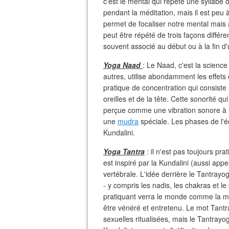
c'est le mental qui répète une syllabe
pendant la méditation, mais il est peu 
permet de focaliser notre mental mais
peut être répété de trois façons différ
souvent associé au début ou à la fin d
Yoga Naad
: Le Naad, c'est la scienc
autres, utilise abondamment les effets 
pratique de concentration qui consiste 
oreilles et de la tête. Cette sonorité qu
perçue comme une vibration sonore à l'
une
mudra
spéciale. Les phases de l'é
Kundalini.
Yoga Tantra
: il n'est pas toujours p
est inspiré par la Kundalini (aussi appe
vertébrale. L'idée derrière le Tantrayoga
- y compris les nadis, les chakras et le 
pratiquant verra le monde comme la man
être vénéré et entretenu. Le mot Tantr
sexuelles ritualisées, mais le Tantrayo