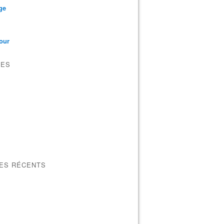
ge
our
VES
LES RÉCENTS