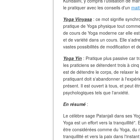
Kundalini, y compris l'utilisation de man
le pratiquer avec les conseils d'un
mait
Yoga Vinyasa
: ce mot signifie sync
pratique de Yoga physique tout comme l
de cours de Yoga moderne car elle est
et de variété dans un cours. Elle s'ad
vastes possibilités de modification et 
Yoga Yin
: Pratique plus passive car tr
les praticiens se détendent trois à cin
est de détendre le corps, de relaxer le 
pratiquant doit s'abandonner à l'expéri
présent. Il est ouvert à tous, et peut 
psychologiques tels que l'anxiété.
En résumé
:
Le célèbre sage Patanjali dans ses Yog
Yoga est un effort vers la tranquillité".
être considérées comme du Yoga, du m
tranquillité et vers la paix dans l'instan