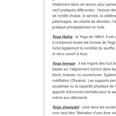
totalement dans cet amour pour parvenir
neuf pratiques différentes : l'écoute d
de l'entité choisie, le service, la célébr
pèlerinages, les chants de dévotion, l'ad
pratiqué principalement en Inde.
Yoga Hatha
: le Yoga de l'effort. Il e
Il comprend toutes les formes de Yoga
inclut également le contrôle du souffle, 
et donc ouvert à tous.
Yoga Iyengar
: il est inspiré des hui
basée sur l'alignement correct dans les
blocs, briques, ou couvertures. Egalem
méditation (Dhyana). Les supports perm
souplesse ou la capacité physique de l'él
apporte d'énormes bienfaits pour la s
même aux débutants.
Yoga Jivamukti
: créé dans les années
nom veut dire "libération d'une âme viv