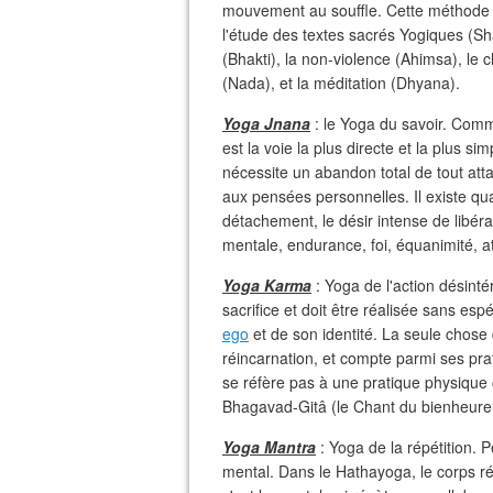
mouvement au souffle. Cette méthode ad
l'étude des textes sacrés Yogiques (Sha
(Bhakti), la non-violence (Ahimsa), le c
(Nada), et la méditation (Dhyana).
Yoga Jnana
: le Yoga du savoir. Comme
est la voie la plus directe et la plus simp
nécessite un abandon total de tout att
aux pensées personnelles. Il existe quat
détachement, le désir intense de libérati
mentale, endurance, foi, équanimité, att
Yoga Karma
: Yoga de l'action désint
sacrifice et doit être réalisée sans e
ego
et de son identité. La seule chose q
réincarnation, et compte parmi ses prat
se réfère pas à une pratique physique
Bhagavad-Gitâ (le Chant du bienheureux
Yoga Mantra
: Yoga de la répétition.
mental. Dans le Hathayoga, le corps r