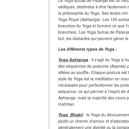
Le Yoga sutras de Patanjali est un recu
védiques, destinées à être facilement
la philosophie du Yoga. Ses textes ont 
Yoga Royal (Ashtanga). Les 195 sutras 
branches du Yoga et forment ce que l'
branches). Les Yoga Sutras de Patanjal
but, les obstacles qui peuvent gêner 
Les différents types de Yoga :
Yoga Ashtanga
: il s'agit du Yoga à h
des séquences de postures (Asanas) pr
alliées au souffle. Chaque posture est 
style de Yoga est la méditation en mo
nécessaire pour perfectionner les postur
séquence, ce qui permet à l'esprit de d
Ashtanga, mais la majorité des cours p
maîtriser.
Yoga Bhakti
: le Yoga du dévouement.
plutôt un chemin d'amour et d'adoration
généralement une divinité ou la consci