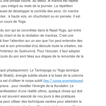
 ou une phrase courte. Au début, le mantra est répété
à peu intégré au reste de la journée. La répétition
 aussi de développer le contrôle des sens. Un mantra
entes : à haute voix, en chuchotant ou en pensée. Il est
'un cours de Yoga.
e du son qui se concrétise dans le Naad Yoga, qui entre
du chant et de la récitation de mantras. C'est une
à fixer l'attention sur un son que l'on peut entendre des
i est le son primordial d'où découle toute la création, est
intérieur du Sushumnâ. Pour l'écouter, il faut adopter
coute du son sont liées aux étapes de la remontée de la
ratiqué physiquement. Le Tantrayoga ou Yoga tantrique
lé Shakti), énergie subtile située à la base de la colonne
 est d'utiliser le corps subtil (
les-7-corps-energetiques
)
prana - pour réveiller l'énergie de la Kundalini. Le
ifestation d'une réalité ultime, quelque chose qui doit
a est souvent associé de nos jours à des pratiques
ga peut utiliser des techniques variées pour atteindre la