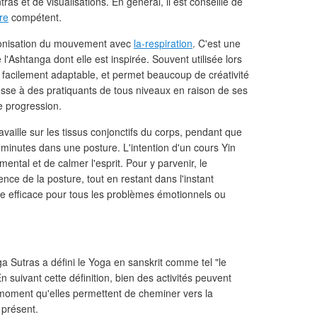
tras et de visualisations. En général, il est conseillé de
re
compétent.
hronisation du mouvement avec
la-respiration
. C'est une
'Ashtanga dont elle est inspirée. Souvent utilisée lors
 facilement adaptable, et permet beaucoup de créativité
resse à des pratiquants de tous niveaux en raison de ses
de progression.
availle sur les tissus conjonctifs du corps, pendant que
q minutes dans une posture. L'intention d'un cours Yin
mental et de calmer l'esprit. Pour y parvenir, le
ence de la posture, tout en restant dans l'instant
être efficace pour tous les problèmes émotionnels ou
a Sutras a défini le Yoga en sanskrit comme tel "le
 En suivant cette définition, bien des activités peuvent
oment qu'elles permettent de cheminer vers la
t présent.