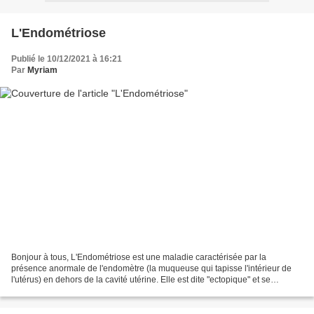
L'Endométriose
Publié le 10/12/2021 à 16:21
Par
Myriam
Bonjour à tous, L'Endométriose est une maladie caractérisée par la
présence anormale de l'endomètre (la muqueuse qui tapisse l'intérieur de
l'utérus) en dehors de la cavité utérine. Elle est dite "ectopique" et se
manifeste quand les cellules de l’endomètre...