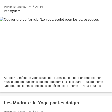
Publié le 28/11/2021 à 20:19
Par
Myriam
Adoptez la méthode yoga sculpt (les paresseuses) pour un renforcement
musculaire tonique, mais tout en douceur! Il existe d'autres jeux du même
type pour les femmes enceintes, le défi minceur, même le Yoga pour les
enfants ... j'adore les cartes ! Bonjour...
Les Mudras : le Yoga par les doigts