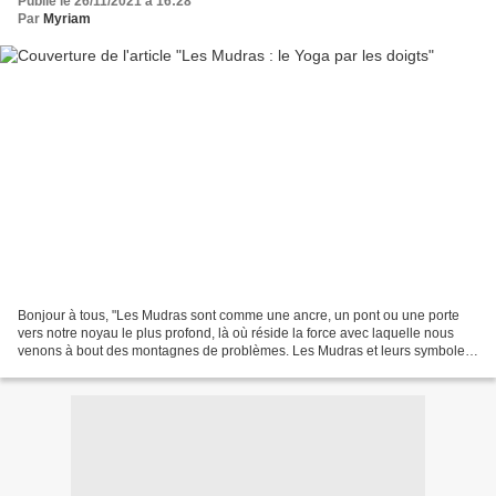
Publié le 26/11/2021 à 16:28
Par
Myriam
Bonjour à tous, "Les Mudras sont comme une ancre, un pont ou une porte
vers notre noyau le plus profond, là où réside la force avec laquelle nous
venons à bout des montagnes de problèmes. Les Mudras et leurs symboles
nous montrent la solution et le chemin."...