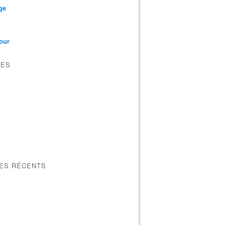
ge
our
VES
LES RÉCENTS