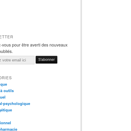
ETTER
-vous pour être averti des nouveaux
publiés.
ORIES
ique
 à outils
tuel
al-psychologique
gétique
ionnel
pharmacie