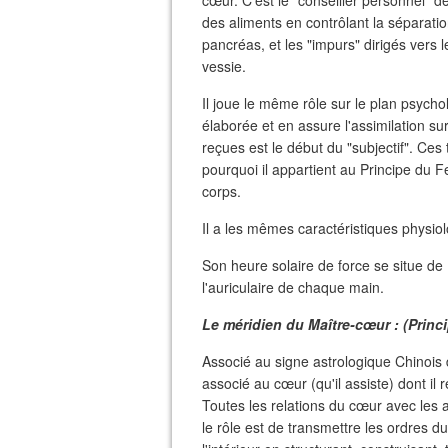
cœur. C'est le "conseiller personnel" de
des aliments en contrôlant la séparation
pancréas, et les "impurs" dirigés vers le
vessie.
Il joue le même rôle sur le plan psycho
élaborée et en assure l'assimilation sur
reçues est le début du "subjectif". Ce
pourquoi il appartient au Principe du F
corps.
Il a les mêmes caractéristiques physio
Son heure solaire de force se situe de
l'auriculaire de chaque main.
Le méridien du Maître-cœur : (Princ
Associé au signe astrologique Chinois 
associé au cœur (qu'il assiste) dont il
Toutes les relations du cœur avec les 
le rôle est de transmettre les ordres du