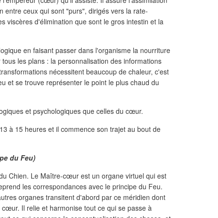
 l'empereur (cœur) qu'il assiste. Il assure l'assimilation
 entre ceux qui sont "purs", dirigés vers la rate-
s viscères d'élimination que sont le gros intestin et la
logique en faisant passer dans l'organisme la nourriture
 tous les plans : la personnalisation des informations
s transformations nécessitent beaucoup de chaleur, c'est
eu et se trouve représenter le point le plus chaud du
logiques et psychologiques que celles du cœur.
 13 à 15 heures et il commence son trajet au bout de
ipe du Feu)
du Chien. Le Maître-cœur est un organe virtuel qui est
 reprend les correspondances avec le principe du Feu.
autres organes transitent d'abord par ce méridien dont
 cœur. Il relie et harmonise tout ce qui se passe à