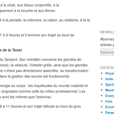
 la chair, aux tissus conjonctifs, à la
quement à la bouche et aux lèvres.
é à la pensée, la mémoire, la raison, au réalisme, à la la
NEWSL
7 à 9 heures et il termine son trajet au bout de
Abonnez
articles 
 de la Terre)
Email
 du Serpent. Son méridien concerne les glandes de
tomac, la vésicule, l'intestin grêle, ainsi que les glandes
CATÉG
re n'étant pas directement assimilée, sa transformation
Phys
dans la gestion des sucres est fondamental.
boîte
Spiri
l'énergie du corps : les inquiétudes du monde matériel et
Ment
es angoisses comme celle du milieu professionnel. Les
Ener
s sont les mêmes que l'estomac.
livre
 9 à 11 heures et son trajet débute au bout du gros
Emot
Para