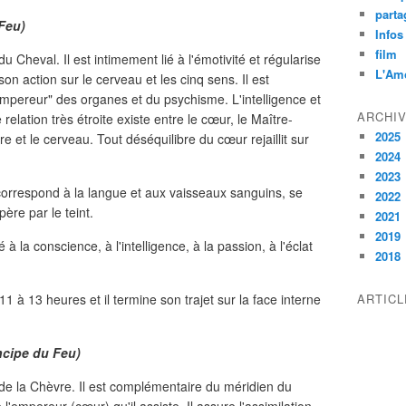
parta
Feu)
Infos
film
 Cheval. Il est intimement lié à l'émotivité et régularise
L'Am
on action sur le cerveau et les cinq sens. Il est
mpereur" des organes et du psychisme. L'intelligence et
ARCHI
lation très étroite existe entre le cœur, le Maître-
2025
e et le cerveau. Tout déséquilibre du cœur rejaillit sur
2024
2023
correspond à la langue et aux vaisseaux sanguins, se
2022
ère par le teint.
2021
2019
 à la conscience, à l'intelligence, à la passion, à l'éclat
2018
1 à 13 heures et il termine son trajet sur la face interne
ARTIC
incipe du Feu)
de la Chèvre. Il est complémentaire du méridien du