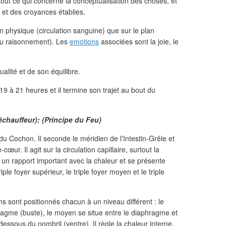
, tout ce qui concerne la conceptualisation des choses, et
s et des croyances établies.
plan physique (circulation sanguine) que sur le plan
 du raisonnement). Les
emotions
associées sont la joie, le
ualité et de son équilibre.
19 à 21 heures et il termine son trajet au bout du
réchauffeur): (Principe du Feu)
u Cochon. Il seconde le méridien de l'Intestin-Grêle et
œur. Il agit sur la circulation capillaire, surtout la
un rapport important avec la chaleur et se présente
ple foyer supérieur, le triple foyer moyen et le triple
ns sont positionnés chacun à un niveau différent : le
ragme (buste), le moyen se situe entre le diaphragme et
n dessous du nombril (ventre). Il règle la chaleur interne.